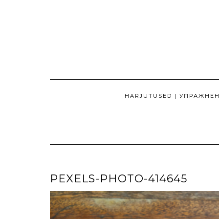
Skip
to
content
HARJUTUSED | УПРАЖНЕ
PEXELS-PHOTO-414645