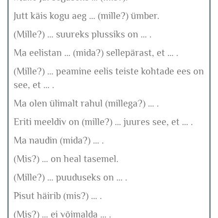
Jutt käis kogu aeg … (mille?) ümber.
(Mille?) … suureks plussiks on … .
Ma eelistan … (mida?) sellepärast, et … .
(Mille?) … peamine eelis teiste kohtade ees on
see, et … .
Ma olen ülimalt rahul (millega?) … .
Eriti meeldiv on (mille?) … juures see, et … .
Ma naudin (mida?) … .
(Mis?) … on heal tasemel.
(Mille?) … puuduseks on … .
Pisut häirib (mis?) … .
(Mis?) … ei võimalda … .