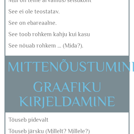
Mul on teine arvamus/seisukoht
See ei ole teostatav.
See on ebareaalne.
See toob rohkem kahju kui kasu
See nõuab rohkem … (Mida?).
MITTENÕUSTUMIN
GRAAFIKU
KIRJELDAMINE
Tõuseb pidevalt
Tõuseb järsku (Millelt? Millele?)