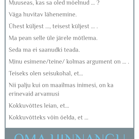
Muuseas, kas sa oled mõelnud … ?
Väga huvitav lähenemine.
Ühest küljest …, teisest küljest … .
Ma pean selle üle järele mõtlema.
Seda ma ei saanudki teada.
Minu esimene/teine/ kolmas argument on … .
Teiseks olen seisukohal, et…
Nii palju kui on maailmas inimesi, on ka
erinevaid arvamusi
Kokkuvõttes leian, et…
Kokkuvõtteks võin öelda, et …