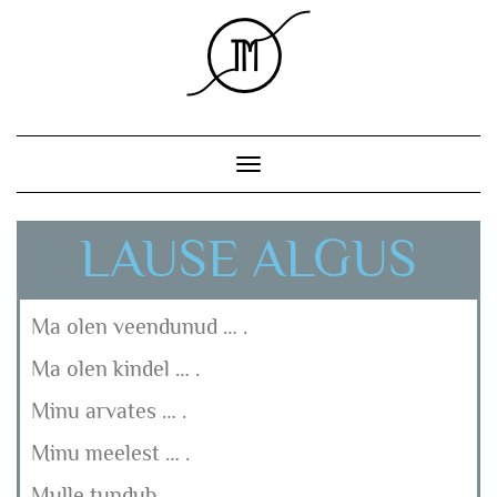
Toggle Navigation
LAUSE ALGUS
Ma olen veendunud … .
Ma olen kindel … .
Minu arvates … .
Minu meelest … .
Mulle tundub … .